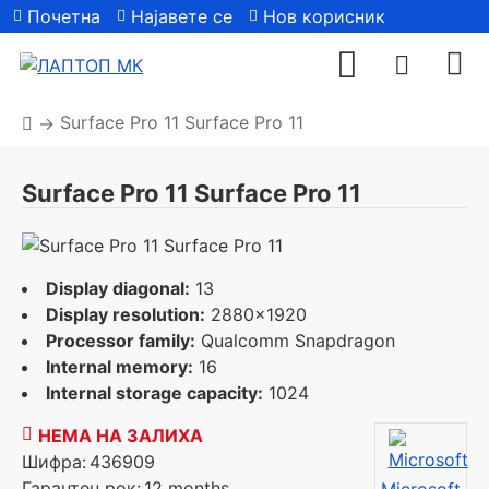
Почетна
Најавете се
Нов корисник
| Сите модели
Surface Pro 11 Surface Pro 11
Surface Pro 11 Surface Pro 11
Display diagonal:
13
Display resolution:
2880x1920
Processor family:
Qualcomm Snapdragon
Internal memory:
16
Internal storage capacity:
1024
НЕМА НА ЗАЛИХА
Шифра:
436909
Гарантен рок:
12 months
Microsoft