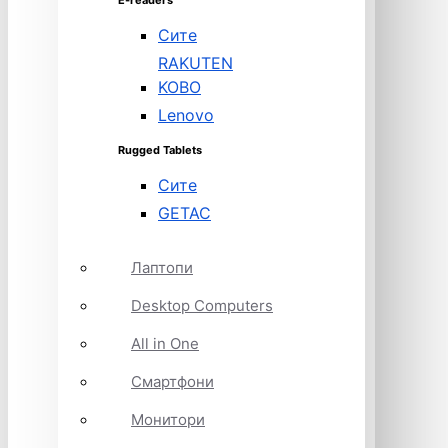
E-readers
Сите
RAKUTEN
KOBO
Lenovo
Rugged Tablets
Сите
GETAC
Лаптопи
Desktop Computers
All in One
Смартфони
Монитори