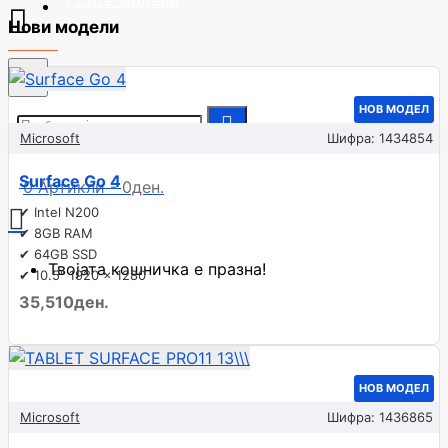
| Сите модели
Нови модели
НОВ МОДЕЛ
Microsoft
Шифра:
1434854
Surface Go 4
0 Артикли - 0ден.
✔ Intel N200
✔ 8GB RAM
✔ 64GB SSD
Твојата кошничка е празна!
✔ 10.5" 1920 x 1280
35,510ден.
НОВ МОДЕЛ
Microsoft
Шифра:
1436865