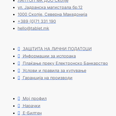
ЛАПТОП МК ДОО Скопје
ул. Јадранска магистрала бр.12
1000 Скопје, Северна Македонија
+389 (0)71 331 190
hello@tablet.mk
ЗАШТИТА НА ЛИЧНИ ПОДАТОЦИ
Информации за испорака
Плаќање преку Електронско Банкарство
Услови и правила за купување
Гаранција на производи
Мој профил
Нарачки
Е-Билтен