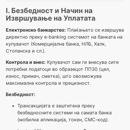
I. Безбедност и Начин на
Извршување на Уплатата
Електронско банкарство:
Плаќањето се извршува
директно преку e-banking системот на банката на
купувачот (Комерцијална банка, НЛБ, Халк,
Стопанска и сл.).
Контрола и внес:
Купувачот сам ги внесува сите
потребни податоци во образецот ПП30 (цел,
износ, примач, сметка), што овозможува
максимална контрола и прецизност.
Безбедност:
Трансакцијата е заштитена преку
безбедносните системи на самата банка
(мобилна апликација, токен, СМС-код).