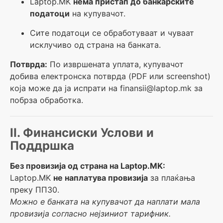
Laptop.MK
нема пристап до банкарските
податоци
на купувачот.
Сите податоци се обработуваат и чуваат
исклучиво од страна на банката.
Потврда:
По извршената уплата, купувачот
добива електронска потврда (PDF или screenshot)
која може да ја испрати на finansii@laptop.mk за
побрза обработка.
II. Финансиски Услови и
Поддршка
Без провизија од страна на Laptop.MK:
Laptop.MK
не наплатува провизија
за плаќања
преку ПП30.
Можно е банката на купувачот да наплати мала
провизија согласно нејзиниот тарифник.