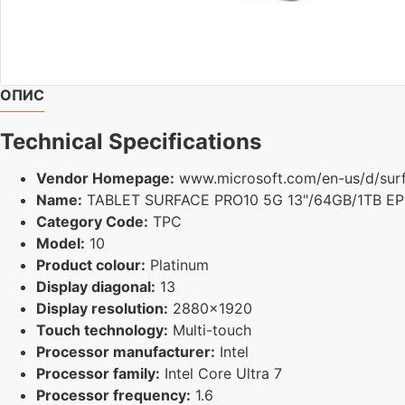
ОПИС
Technical Specifications
Vendor Homepage:
www.microsoft.com/en-us/d/surf
Name:
TABLET SURFACE PRO10 5G 13"/64GB/1TB E
Category Code:
TPC
Model:
10
Product colour:
Platinum
Display diagonal:
13
Display resolution:
2880x1920
Touch technology:
Multi-touch
Processor manufacturer:
Intel
Processor family:
Intel Core Ultra 7
Processor frequency:
1.6