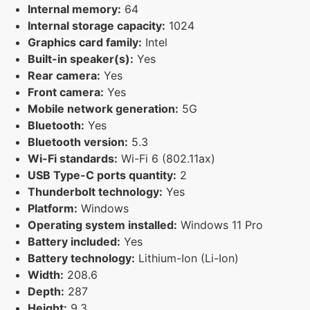
Internal memory:
64
Internal storage capacity:
1024
Graphics card family:
Intel
Built-in speaker(s):
Yes
Rear camera:
Yes
Front camera:
Yes
Mobile network generation:
5G
Bluetooth:
Yes
Bluetooth version:
5.3
Wi-Fi standards:
Wi-Fi 6 (802.11ax)
USB Type-C ports quantity:
2
Thunderbolt technology:
Yes
Platform:
Windows
Operating system installed:
Windows 11 Pro
Battery included:
Yes
Battery technology:
Lithium-Ion (Li-Ion)
Width:
208.6
Depth:
287
Height:
9.3