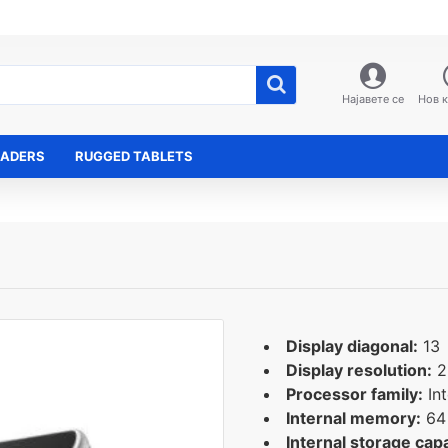
Најавете се
Нов 
EADERS
RUGGED TABLETS
Display diagonal:
13
Display resolution:
2
Processor family:
Int
Internal memory:
64
Internal storage capa