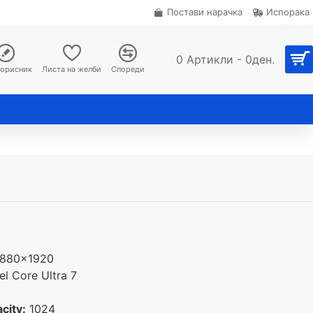
Постави нарачка
Испорака
0 Артикли - 0ден.
корисник
Листа на желби
Спореди
880x1920
el Core Ultra 7
city:
1024