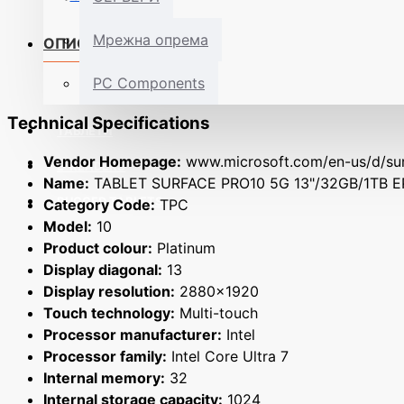
Мрежна опрема
ОПИС
PC Components
Technical Specifications
ТАБЛЕТИ
Vendor Homepage:
www.microsoft.com/en-us/d/sur
E-READERS
Name:
TABLET SURFACE PRO10 5G 13"/32GB/1TB 
RUGGED TABLETS
Category Code:
TPC
Model:
10
Product colour:
Platinum
Display diagonal:
13
Display resolution:
2880x1920
Touch technology:
Multi-touch
Processor manufacturer:
Intel
Processor family:
Intel Core Ultra 7
Internal memory:
32
Internal storage capacity:
1024