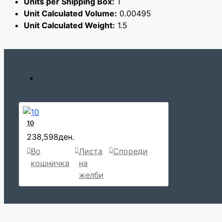
Units per Shipping Box:
1
Unit Calculated Volume:
0.00495
Unit Calculated Weight:
1.5
10
238,598ден.
Во
Листа
Спореди
кошничка
на
желби