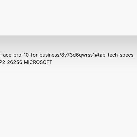
face-pro-10-for-business/8v73d6qwrss1#tab-tech-specs
EP2-26256 MICROSOFT