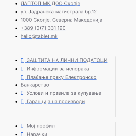
ЛАПТОП МК ДОО Скопје
ул. Јадранска магистрала бр.12
1000 Скопје, Северна Македонија
+389 (0)71 331 190
hello@tablet.mk
ЗАШТИТА НА ЛИЧНИ ПОДАТОЦИ
Информации за испорака
Плаќање преку Електронско
Банкарство
Услови и правила за купување
Гаранција на производи
Мој профил
Нарачки