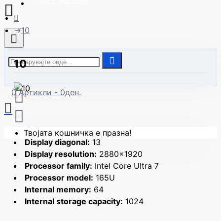
| Сите модели
10
10
0 Артикли - 0ден.
Твојата кошничка е празна!
Display diagonal:
13
Display resolution:
2880x1920
Processor family:
Intel Core Ultra 7
Processor model:
165U
Internal memory:
64
Internal storage capacity:
1024