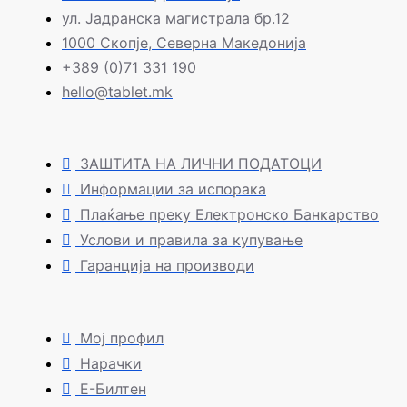
ул. Јадранска магистрала бр.12
1000 Скопје, Северна Македонија
+389 (0)71 331 190
hello@tablet.mk
ЗАШТИТА НА ЛИЧНИ ПОДАТОЦИ
Информации за испорака
Плаќање преку Електронско Банкарство
Услови и правила за купување
Гаранција на производи
Мој профил
Нарачки
Е-Билтен