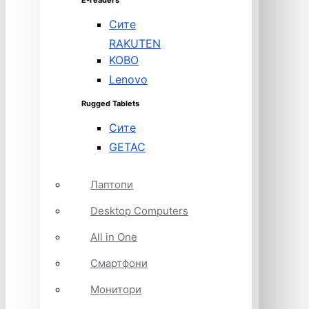
E-readers
Сите
RAKUTEN
KOBO
Lenovo
Rugged Tablets
Сите
GETAC
Лаптопи
Desktop Computers
All in One
Смартфони
Монитори