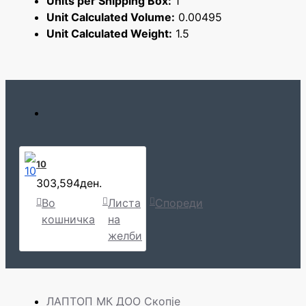
Units per Shipping Box:
1
Unit Calculated Volume:
0.00495
Unit Calculated Weight:
1.5
10
303,594ден.
Во
Листа
Спореди
кошничка
на
желби
ЛАПТОП МК ДОО Скопје