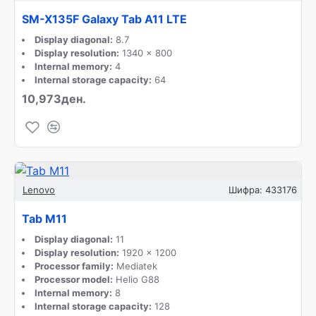
SM-X135F Galaxy Tab A11 LTE
Display diagonal:
8.7
Display resolution:
1340 x 800
Internal memory:
4
Internal storage capacity:
64
10,973ден.
Lenovo
Шифра:
433176
Tab M11
Display diagonal:
11
Display resolution:
1920 x 1200
Processor family:
Mediatek
Processor model:
Helio G88
Internal memory:
8
Internal storage capacity:
128