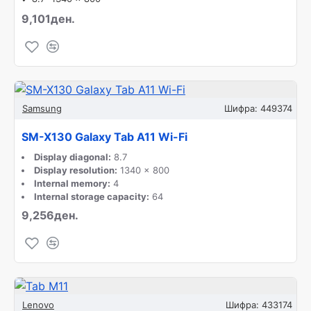
9,101ден.
Samsung
Шифра:
449374
SM-X130 Galaxy Tab A11 Wi-Fi
Display diagonal:
8.7
Display resolution:
1340 x 800
Internal memory:
4
Internal storage capacity:
64
9,256ден.
Lenovo
Шифра:
433174