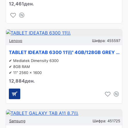
12,461ден.
Lenovo
Шифра:
455597
TABLET IDEATAB 6300 11\\\" 4GB/128GB GREY ZAFR0032GR LENOVO
✔ Mediatek Dimensity 6300
✔ 8GB RAM
✔ 11" 2560 x 1600
12,884ден.
Samsung
Шифра:
451725