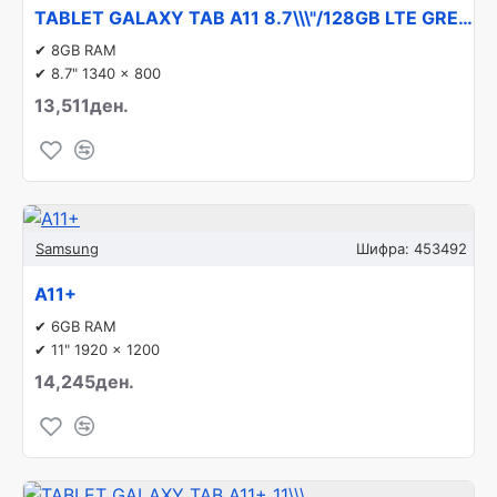
TABLET GALAXY TAB A11 8.7\\\"/128GB LTE GREY SM-X135 SAMSUNG
✔ 8GB RAM
✔ 8.7" 1340 x 800
13,511ден.
Samsung
Шифра:
453492
A11+
✔ 6GB RAM
✔ 11" 1920 x 1200
14,245ден.