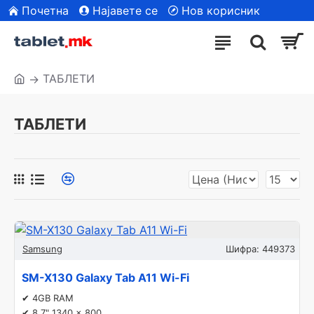
Почетна
Најавете се
Нов корисник
| Сите модели
ТАБЛЕТИ
ТАБЛЕТИ
Samsung
Шифра:
449373
SM-X130 Galaxy Tab A11 Wi-Fi
✔ 4GB RAM
✔ 8.7" 1340 x 800