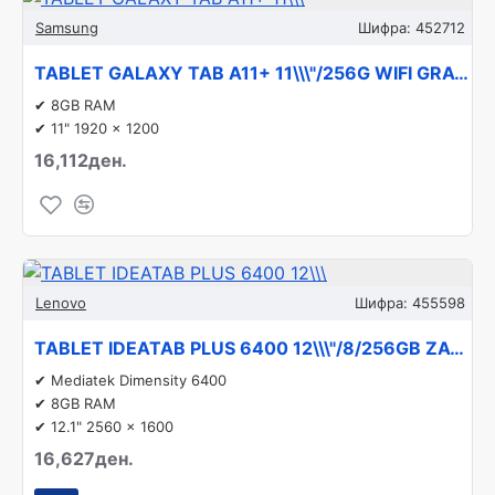
Samsung
Шифра:
452712
TABLET GALAXY TAB A11+ 11\\\"/256G WIFI GRAY SM-X230 SAMSUNG
✔ 8GB RAM
✔ 11" 1920 x 1200
16,112ден.
Lenovo
Шифра:
455598
TABLET IDEATAB PLUS 6400 12\\\"/8/256GB ZAG70263GR LENOVO
✔ Mediatek Dimensity 6400
✔ 8GB RAM
✔ 12.1" 2560 x 1600
16,627ден.