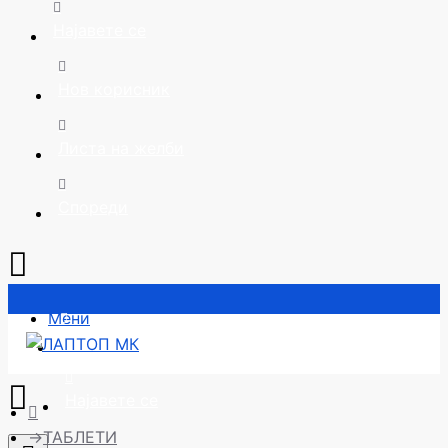
Најавете се
Нов корисник
Листа на желби
Спореди
Мени
Почетна
Најавете се
ТАБЛЕТИ