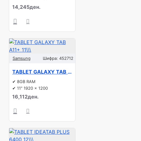
14,245ден.
Samsung
Шифра:
452712
TABLET GALAXY TAB A11+ 11\\\"/256G WIFI GRAY SM-X230 SAMSUNG
✔ 8GB RAM
✔ 11" 1920 x 1200
16,112ден.