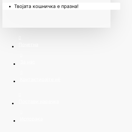
Твојата кошничка е празна!
Почетна
За нас
Контактирајте нè
Постави нарачка
Испорака