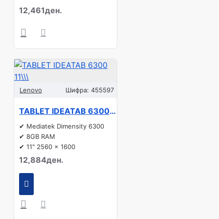
12,461ден.
Lenovo
Шифра:
455597
TABLET IDEATAB 6300 11\\\" 4GB/128GB GREY ZAFR0032GR LENOVO
✔ Mediatek Dimensity 6300
✔ 8GB RAM
✔ 11" 2560 x 1600
12,884ден.