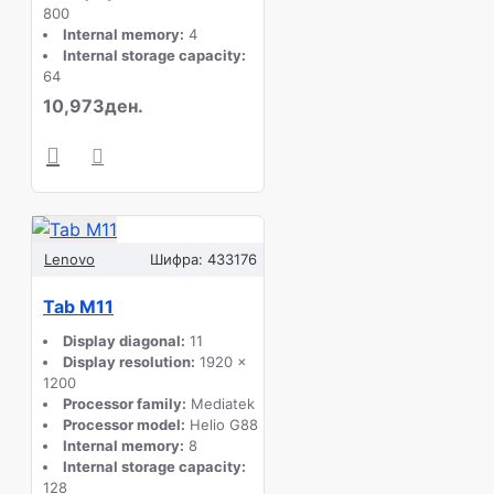
800
Internal memory:
4
Internal storage capacity:
64
10,973ден.
Lenovo
Шифра:
433176
Tab M11
Display diagonal:
11
Display resolution:
1920 x
1200
Processor family:
Mediatek
Processor model:
Helio G88
Internal memory:
8
Internal storage capacity:
128