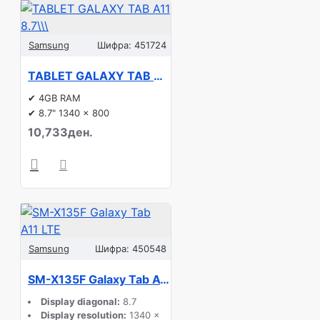
Samsung
Шифра:
451724
TABLET GALAXY TAB A11 8.7\\\"/64GB LTE SILV SM-X135 SAMSUNG
✔ 4GB RAM
✔ 8.7" 1340 x 800
10,733ден.
Samsung
Шифра:
450548
SM-X135F Galaxy Tab A11 LTE
Display diagonal:
8.7
Display resolution:
1340 x