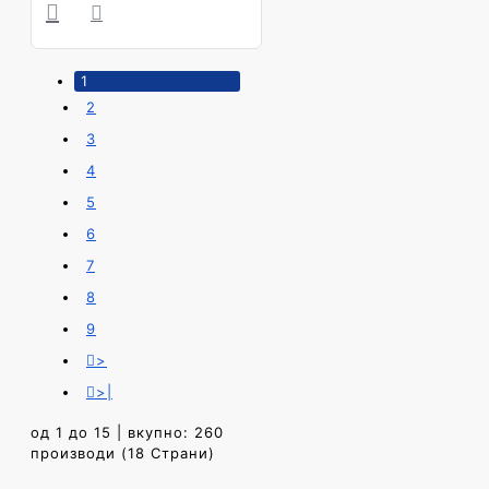
1
2
3
4
5
6
7
8
9
>
>|
од 1 до 15 | вкупно: 260
производи (18 Страни)