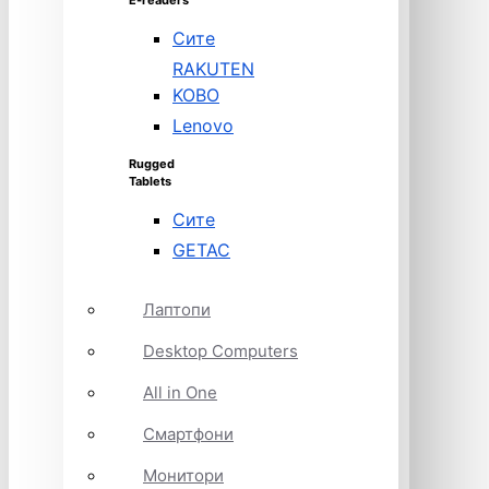
E-readers
Сите
RAKUTEN
KOBO
Lenovo
Rugged
Tablets
Сите
GETAC
Лаптопи
Desktop Computers
All in One
Смартфони
Монитори