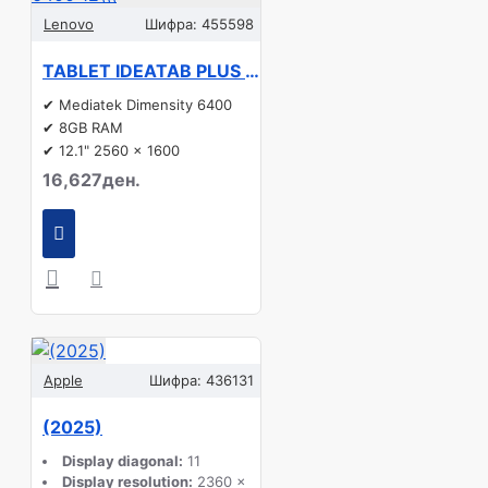
Lenovo
Шифра:
455598
TABLET IDEATAB PLUS 6400 12\\\"/8/256GB ZAG70263GR LENOVO
✔ Mediatek Dimensity 6400
✔ 8GB RAM
✔ 12.1" 2560 x 1600
16,627ден.
Apple
Шифра:
436131
(2025)
Display diagonal:
11
Display resolution:
2360 x