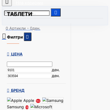
Нов корисник
| Сите модели
ТАБЛЕТИ
0 Артикли - 0ден.
Филтри
ЦЕНА
ден.
ден.
БРЕНД
Apple
162
Samsung
18