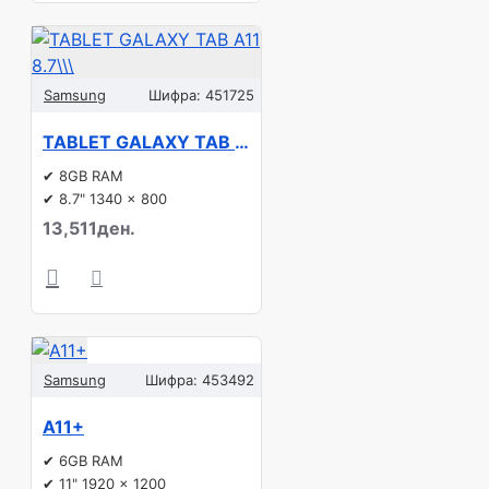
Samsung
Шифра:
451725
TABLET GALAXY TAB A11 8.7\\\"/128GB LTE GREY SM-X135 SAMSUNG
✔ 8GB RAM
✔ 8.7" 1340 x 800
13,511ден.
Samsung
Шифра:
453492
A11+
✔ 6GB RAM
✔ 11" 1920 x 1200