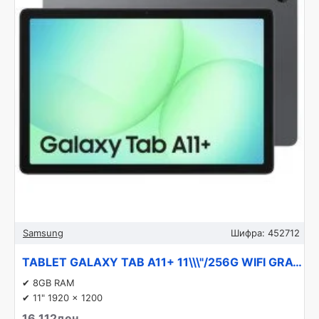
Samsung
Шифра:
452712
TABLET GALAXY TAB A11+ 11\\\"/256G WIFI GRAY SM-X230 SAMSUNG
✔ 8GB RAM
✔ 11" 1920 x 1200
16,112ден.