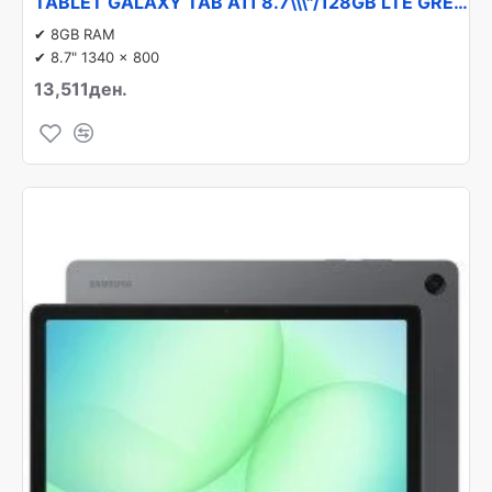
TABLET GALAXY TAB A11 8.7\\\"/128GB LTE GREY SM-X135 SAMSUNG
✔ 8GB RAM
✔ 8.7" 1340 x 800
13,511ден.