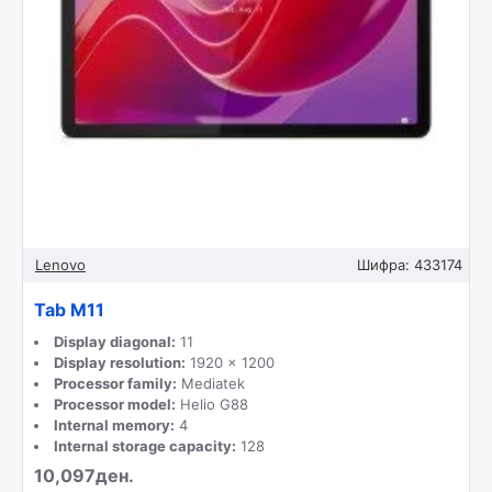
Lenovo
Шифра:
433174
Tab M11
Display diagonal:
11
Display resolution:
1920 x 1200
Processor family:
Mediatek
Processor model:
Helio G88
Internal memory:
4
Internal storage capacity:
128
10,097ден.