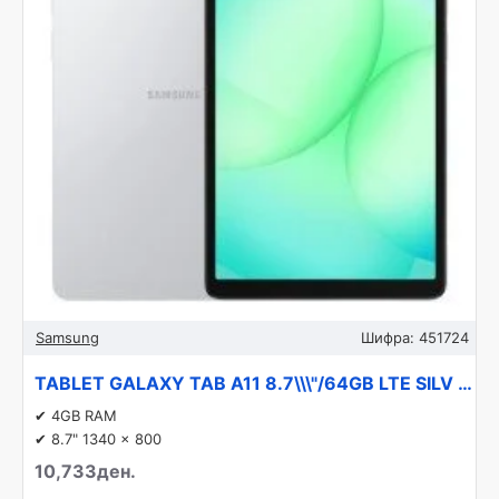
Samsung
Шифра:
451724
TABLET GALAXY TAB A11 8.7\\\"/64GB LTE SILV SM-X135 SAMSUNG
✔ 4GB RAM
✔ 8.7" 1340 x 800
10,733ден.