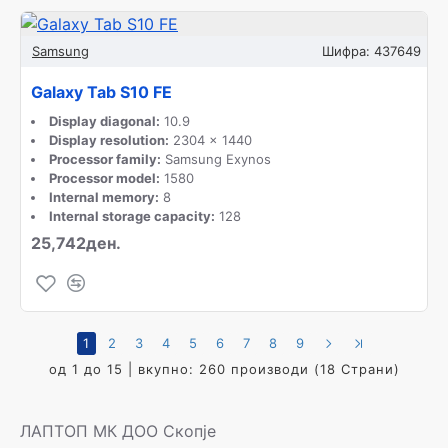
Samsung
Шифра:
437649
Galaxy Tab S10 FE
Display diagonal:
10.9
Display resolution:
2304 x 1440
Processor family:
Samsung Exynos
Processor model:
1580
Internal memory:
8
Internal storage capacity:
128
25,742ден.
1
2
3
4
5
6
7
8
9
од 1 до 15 | вкупно: 260 производи (18 Страни)
ЛАПТОП МК ДОО Скопје