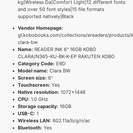
kg|Wireless Da|Comfort Light|12 different fonts
and over 50 font styles|15 file formats
supported natively|Black
Vendor Homepage:
gl.kobobooks.com/collections/ereaders/products/
clara-bw
Name:
READER INK 6" 16GB KOBO
CLARA/N365-KU-BK-K-EP RAKUTEN KOBO
Category Code:
ERD
Model name:
Clara BW
Screen size:
6"
Touchscreen:
Yes
Native resolution:
1072x1448
CPU:
1.0 GHz
Storage capacity:
16GB
USB-C:
1
Wireless LAN:
802.11a/b/g/n/ac
Bluetooth:
Yes