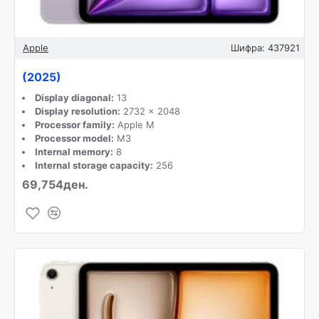
Apple
Шифра:
437921
(2025)
Display diagonal:
13
Display resolution:
2732 x 2048
Processor family:
Apple M
Processor model:
M3
Internal memory:
8
Internal storage capacity:
256
69,754ден.