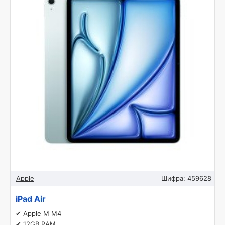
Apple
Шифра:
459628
iPad Air
✔ Apple M M4
✔ 12GB RAM