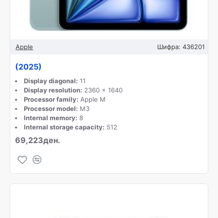
Apple
Шифра:
436201
(2025)
Display diagonal:
11
Display resolution:
2360 x 1640
Processor family:
Apple M
Processor model:
M3
Internal memory:
8
Internal storage capacity:
512
69,223ден.