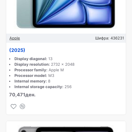
Apple
Шифра:
436231
(2025)
Display diagonal:
13
Display resolution:
2732 x 2048
Processor family:
Apple M
Processor model:
M3
Internal memory:
8
Internal storage capacity:
256
70,471ден.